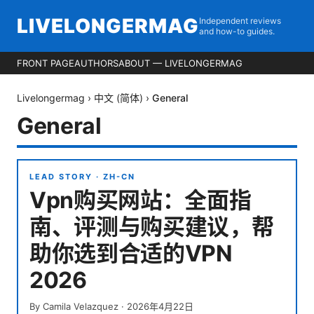
LIVELONGERMAG
Independent reviews
and how-to guides.
FRONT PAGE
AUTHORS
ABOUT — LIVELONGERMAG
Livelongermag
›
中文 (简体)
›
General
General
LEAD STORY ·
ZH-CN
Vpn购买网站：全面指
南、评测与购买建议，帮
助你选到合适的VPN
2026
By
Camila Velazquez
·
2026年4月22日