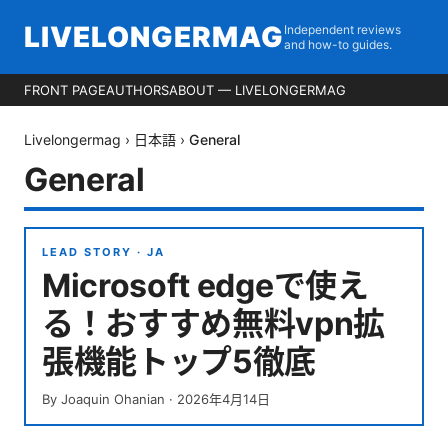
LIVELONGERMAG
Independent reviews
and how-to guides.
FRONT PAGE
AUTHORS
ABOUT — LIVELONGERMAG
Livelongermag
›
日本語
›
General
General
LEAD STORY ·
JA
Microsoft edgeで使え
る！おすすめ無料vpn拡
張機能トップ5徹底
By
Joaquin Ohanian
·
2026年4月14日