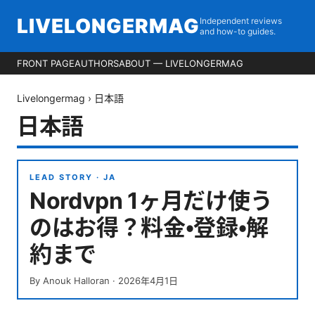
LIVELONGERMAG
Independent reviews
and how-to guides.
FRONT PAGE
AUTHORS
ABOUT — LIVELONGERMAG
Livelongermag
›
日本語
日本語
LEAD STORY ·
JA
Nordvpn 1ヶ月だけ使う
のはお得？料金・登録・解
約まで
By
Anouk Halloran
·
2026年4月1日