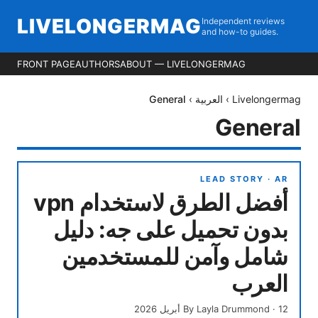
LIVELONGERMAG
Independent reviews
and how-to guides.
FRONT PAGE
AUTHORS
ABOUT — LIVELONGERMAG
General
›
العربية
›
Livelongermag
General
LEAD STORY ·
AR
أفضل الطرق لاستخدام vpn
بدون تحميل على جه: دليل
شامل وآمن للمستخدمين
العرب
By
Layla Drummond
·
12 أبريل 2026