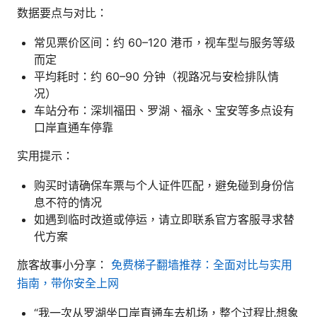
数据要点与对比：
常见票价区间：约 60–120 港币，视车型与服务等级
而定
平均耗时：约 60–90 分钟（视路况与安检排队情
况）
车站分布：深圳福田、罗湖、福永、宝安等多点设有
口岸直通车停靠
实用提示：
购买时请确保车票与个人证件匹配，避免碰到身份信
息不符的情况
如遇到临时改道或停运，请立即联系官方客服寻求替
代方案
旅客故事小分享：
免费梯子翻墙推荐：全面对比与实用
指南，带你安全上网
“我一次从罗湖坐口岸直通车去机场，整个过程比想象