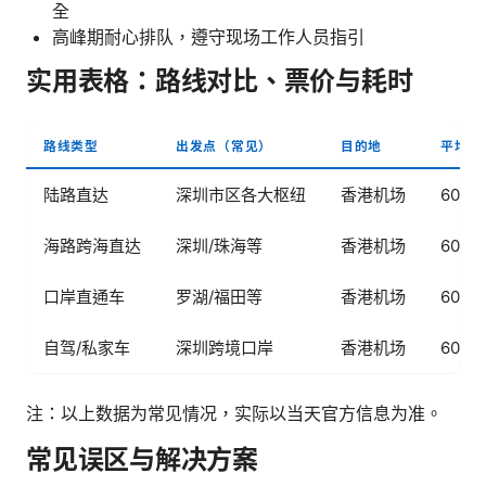
全
高峰期耐心排队，遵守现场工作人员指引
实用表格：路线对比、票价与耗时
路线类型
出发点（常见）
目的地
平均耗
陆路直达
深圳市区各大枢纽
香港机场
60–1
海路跨海直达
深圳/珠海等
香港机场
60–9
口岸直通车
罗湖/福田等
香港机场
60–9
自驾/私家车
深圳跨境口岸
香港机场
60–1
注：以上数据为常见情况，实际以当天官方信息为准。
常见误区与解决方案