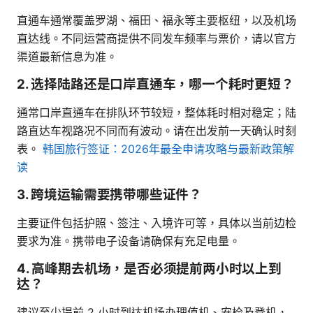
直通车通常覆盖罗湖、福田、福永等主要枢纽，以及机场
直达线。不同运营商提供不同发车频率与票价，请以官方
渠道最新信息为准。
2. 选择陆路还是口岸直通车，哪一个耗时更短？
通常口岸直通车在排队环节较短，整体耗时相对稳定；陆
路直达车视路况不同而有波动。请在出发前一天确认时刻
表。
韩国旅行签证：2026年最全申请攻略与最新政策解
读
3. 跨境运输需要携带哪些证件？
主要证件包括护照、签注、入境许可等，具体以当前边检
要求为准。携带电子设备请确保有充足电量。
4. 高峰期去机场，是否必须提前两小时以上到
达？
建议至少提前 2 小时到达机场办理值机、安检及登机，