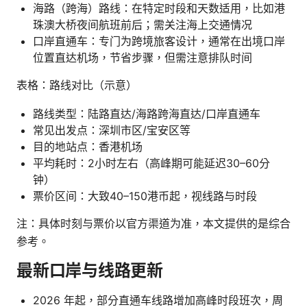
海路（跨海）路线：在特定时段和天数适用，比如港
珠澳大桥夜间航班前后；需关注海上交通情况
口岸直通车：专门为跨境旅客设计，通常在出境口岸
位置直达机场，节省步骤，但需注意排队时间
表格：路线对比（示意）
路线类型：陆路直达/海路跨海直达/口岸直通车
常见出发点：深圳市区/宝安区等
目的地站点：香港机场
平均耗时：2小时左右（高峰期可能延迟30–60分
钟）
票价区间：大致40–150港币起，视线路与时段
注：具体时刻与票价以官方渠道为准，本文提供的是综合
参考。
最新口岸与线路更新
2026 年起，部分直通车线路增加高峰时段班次，周