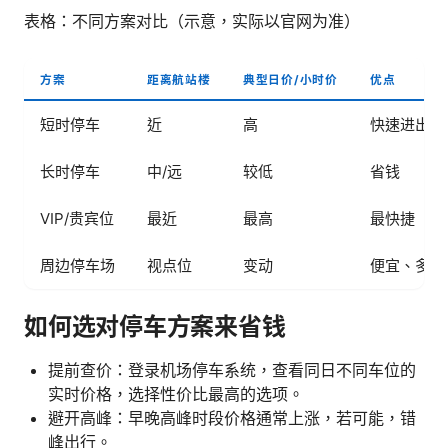
表格：不同方案对比（示意，实际以官网为准）
方案
距离航站楼
典型日价/小时价
优点
短时停车
近
高
快速进出
长时停车
中/远
较低
省钱
VIP/贵宾位
最近
最高
最快捷
周边停车场
视点位
变动
便宜、多选
如何选对停车方案来省钱
提前查价：登录机场停车系统，查看同日不同车位的
实时价格，选择性价比最高的选项。
避开高峰：早晚高峰时段价格通常上涨，若可能，错
峰出行。