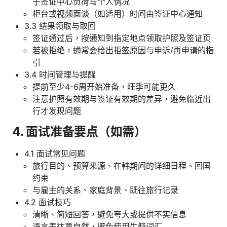
于签证中心负荷与个人情况
柜台或视频面谈（如适用）时间由签证中心通知
3.3 结果领取与取回
签证通过后，按通知到指定地点领取护照及签证页
若被拒绝，通常会给出拒签原因与申诉/再申请的指
引
3.4 时间管理与提醒
提前至少4-6周开始准备，旺季可能更久
注意护照有效期与签证有效期的差异，避免临近出
行才发现问题
4. 面试准备要点（如需）
4.1 面试常见问题
旅行目的、预算来源、在韩期间的详细日程、回国
约束
与雇主的关系、家庭背景、既往旅行记录
4.2 面试技巧
清晰、简短回答，避免夸大或提供不实信息
语言表达要自然，避免使用生僻词汇