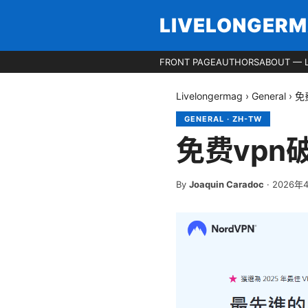
LIVELONGER
FRONT PAGE
AUTHORS
ABOUT — 
Livelongermag
›
General
›
免
GENERAL
·
ZH-TW
免费vp
By
Joaquin Caradoc
·
2026年