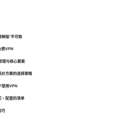
n破解版”不可取
免费VPN
作原理与核心要素
：低价方案的选择策略
下使用VPN
购买、配置的清单
技巧