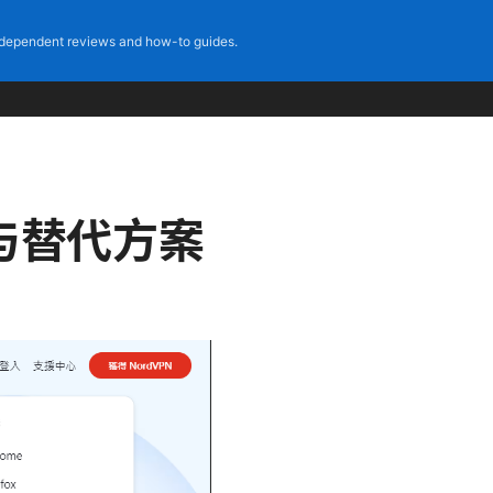
dependent reviews and how-to guides.
与替代方案