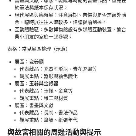
書畫與文獻：康熙、乾隆等時期的書畫作品，重點在
於筆法與紙本保存狀況。
現代展區與臨時展：注意展期、票價與是否需額外購
票，臨時展往往人流較多，建議提前到達。
互動體驗區：多數博物館設有多媒體互動裝置，適合
帶小朋友的家庭一起參觀。
表格：常見展區整理（示意）
展區：瓷器廳
代表藏品：瓷器雁形瓶、青花瓷盤等
觀展重點：器形與釉色變化
展區：玉器與金銀器
代表藏品：玉佩、金盒等
觀展重點：雕工與材質
展區：書畫與文獻
代表藏品：長卷、書法作品
觀展重點：筆觸、紙張年代
與故宮相關的周邊活動與提示