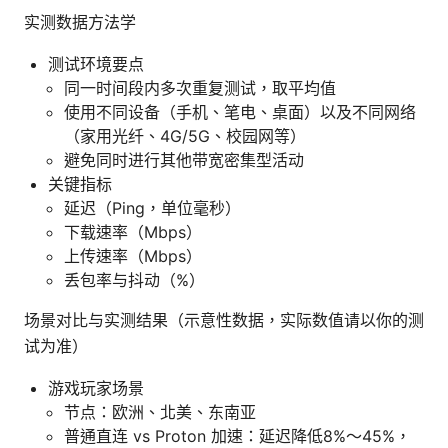
实测数据方法学
测试环境要点
同一时间段内多次重复测试，取平均值
使用不同设备（手机、笔电、桌面）以及不同网络
（家用光纤、4G/5G、校园网等）
避免同时进行其他带宽密集型活动
关键指标
延迟（Ping，单位毫秒）
下载速率（Mbps）
上传速率（Mbps）
丢包率与抖动（%）
场景对比与实测结果（示意性数据，实际数值请以你的测
试为准）
游戏玩家场景
节点：欧洲、北美、东南亚
普通直连 vs Proton 加速：延迟降低8%～45%，