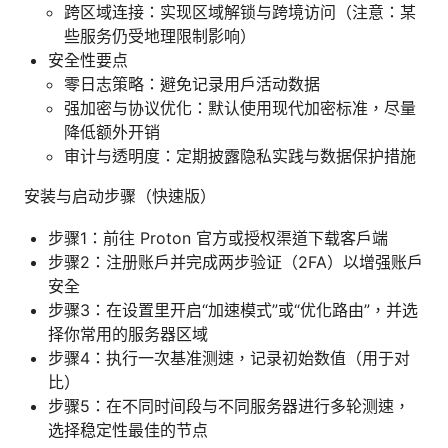
跨区域连接：实现区域解锁与跨境访问（注意：某
些服务仍受地理限制影响）
安全性要点
零日志策略：避免记录用户活动数据
强加密与协议优化：默认使用现代加密标准，尽量
降低额外开销
审计与透明度：定期披露隐私实践与数据保护措施
安装与启动步骤（快速版）
步骤1：前往 Proton 官方或授权渠道下载客户端
步骤2：注册账户并完成两步验证（2FA）以增强账户
安全
步骤3：在设置里开启“加速模式”或“优化路由”，并选
择你常用的服务器区域
步骤4：执行一次基准测速，记录初始数值（用于对
比）
步骤5：在不同时间段与不同服务器进行多轮测速，
选择稳定性最佳的节点