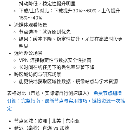
抖动降低，稳定性提升明显
下载/上传对比：下载提升30%～60%，上传提升
15%～40%
流媒体观看场景
节点选择：就近原则优先
结果：缓冲下降、稳定性提升，尤其在高峰时段更
明显
远程办公场景
VPN 连接稳定性与数据安全性提高
长时间在线任务下的丢包率显著下降
跨区域访问与研究场景
能更快地获取区域性数据、镜像站点与学术资源
表格对比（示意，实际请自行测速填入）
免费节点翻墙
订阅：完整指南、最新节点与实用技巧，链接资源一次搞
定
节点区域：欧洲 | 北美 | 东南亚
延迟（毫秒）直连 vs 加速