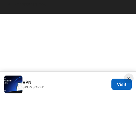
© Livelongermag 2026
×
VPN
Visit
SPONSORED
Livelongermag Ltd.
1 St Paul's Churchyard
London, England, EC1A 1BB
GB
press@livelongermag.com