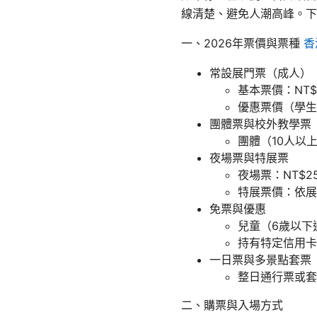
線清楚、避免人潮高峰。下
一、2026年票價與票種
香
常設展門票（成人）
基本票價：NT$
優惠票價（學生、
團體票與校外教學票
團體（10人以上
夜場票與特展票
夜場票：NT$2
特展票價：依展期
免票與優惠
兒童（6歲以下
持有特定信用卡
一日票與多景點套票
整日通行票或套
二、購票與入場方式