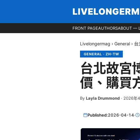
LIVELONGER
FRONT PAGE
AUTHORS
ABOUT — 
Livelongermag
›
General
›
台
GENERAL
·
ZH-TW
台北故宮博
價、購買
By
Layla Drummond
·
2026年
Published:
2026-04-14
·