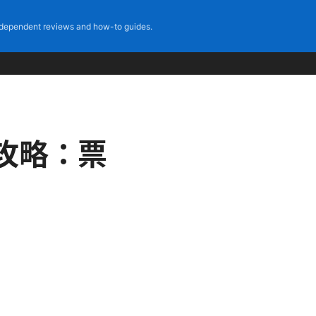
dependent reviews and how-to guides.
全攻略：票