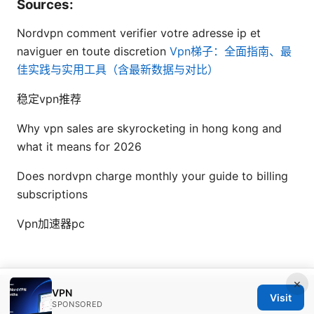
Sources:
Nordvpn comment verifier votre adresse ip et
naviguer en toute discretion
Vpn梯子：全面指南、最
佳实践与实用工具（含最新数据与对比）
稳定vpn推荐
Why vpn sales are skyrocketing in hong kong and
what it means for 2026
Does nordvpn charge monthly your guide to billing
subscriptions
Vpn加速器pc
×
VPN
© Livelongermag 2026
Visit
SPONSORED