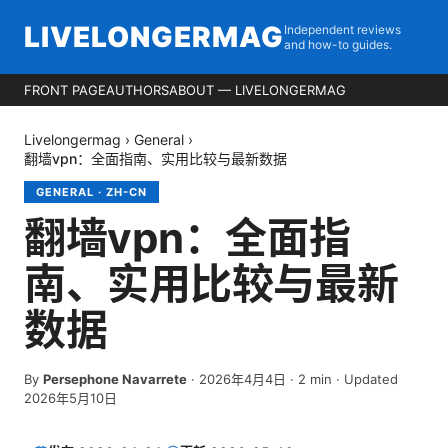
LIVELONGERMAG
Independent reviews
and how-to guides.
FRONT PAGE
AUTHORS
ABOUT — LIVELONGERMAG
Livelongermag
›
General
›
翻墙vpn：全面指南、实用比较与最新数据
GENERAL
·
ZH-CN
翻墙vpn：全面指
南、实用比较与最新
数据
By
Persephone Navarrete
·
2026年4月4日
·
2
min
· Updated
2026年5月10日