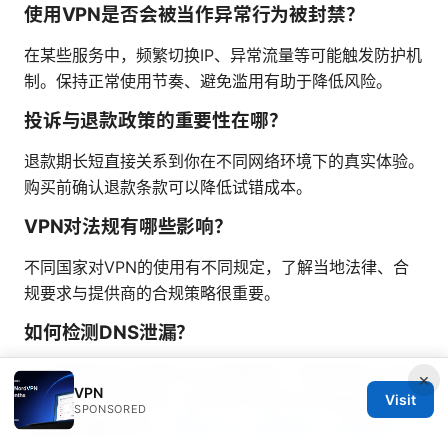
使用VPN是否会被当作异常行为被封禁？
在某些服务中，频繁切换IP、异常流量等可能触发防护机
制。保持正常使用节奏、避免滥用有助于降低风险。
投诉与退款政策的重要性在哪？
退款期长短直接关系到你在不同网络环境下的真实体验。
购买前确认退款条款可以降低试错成本。
VPN对法规有哪些影响？
不同国家对VPN的使用有不同规定，了解当地法律、合
规要求与提供商的合规策略很重要。
如何检测DNS泄漏？
可以使用在线工具进行DNS泄漏测试，若检测到DNS请
×
VPN
求仍暴露在本地网络，请开启VPN的DNS泄漏保护、或
Visit
SPONSORED
更换服务器和协议。
翻墙vpn：全面指南、实用比较与