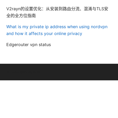
V2rayn的设置优化：从安装到路由分流、混淆与TLS安
全的全方位指南
What is my private ip address when using nordvpn
and how it affects your online privacy
Edgerouter vpn status
© Livelongermag 2026