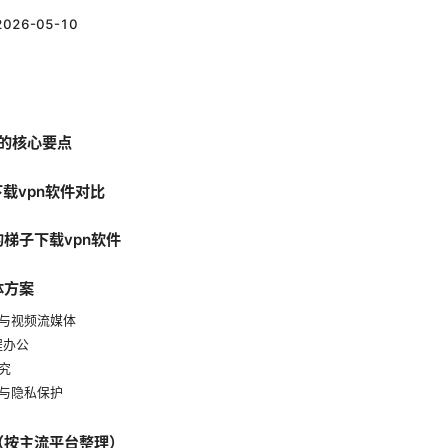
2026-05-10
件的核心要点
下载vpn软件对比
的梯子下载vpn软件
体方案
与视频流媒体
程办公
究
与隐私保护
骤（按主流平台整理）