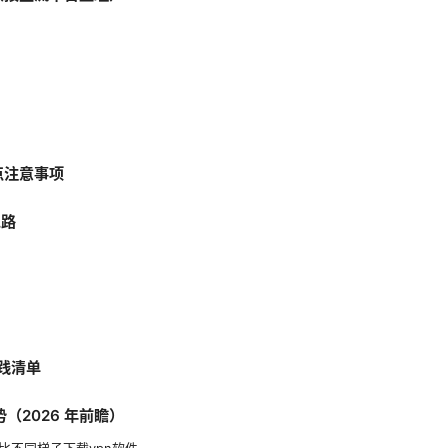
点注意事项
思路
实践清单
势（2026 年前瞻）
比不同梯子下载vpn软件