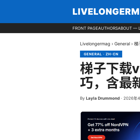
LIVELONGER
FRONT PAGE
AUTHORS
ABOUT — 
Livelongermag
›
General
›
梯
GENERAL
·
ZH-CN
梯子下载
巧，含最
By
Layla Drummond
·
2026年