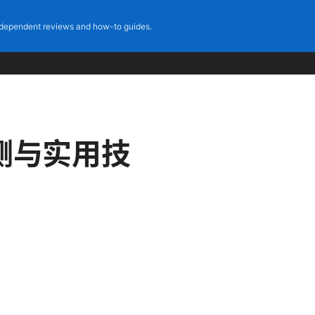
dependent reviews and how-to guides.
测与实用技