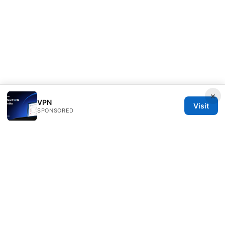
×
VPN
Visit
SPONSORED
Livelongermag Ltd.
1 St Paul's Churchyard
London, England, EC1A 1BB
GB
press@livelongermag.com
+44 20 7330 3030
About
Privacy Policy
Terms of Use