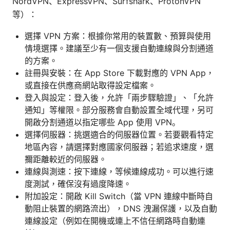
NordVPN、ExpressVPN、Surfshark、ProtonVPN
等）：
選擇 VPN 方案：根據你常用的裝置數、預算與使用
情境選擇。建議至少有一個支援自動連線與分割通道
的方案。
註冊與安裝：在 App Store 下載對應的 VPN App，
或直接在供應商網站取得設定檔案。
登入與設定：登入後，允許「兩步驟驗證」、「允許
通知」等權限。部分服務會自動設置全域代理，另可
開啟分割通道以指定哪些 App 使用 VPN。
選擇伺服器：挑選適合的伺服器位置。若要觀看特定
地區內容，請選擇對應國家伺服器；若追求速度，選
擟距離較近的伺服器。
連線與測速：按下連線，等候連線成功。可以進行速
度測試，確保沒有過度降速。
附加設定：開啟 Kill Switch（當 VPN 連線中斷時自
動阻止裝置的網路流出），DNS 洩漏保護，以及自動
連線設定（例如在開機或連上不信任網路時自動連