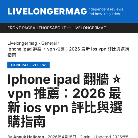
LIVELONGERMAG
Independent reviews
and how-to guides.
FRONT PAGE
AUTHORS
ABOUT — LIVELONGERMAG
Livelongermag
›
General
›
Iphone ipad 翻牆 ⭐ vpn 推薦：2026 最新 ios vpn 評比與選購
指南
GENERAL
·
ZH-TW
Iphone ipad 翻牆 ⭐
vpn 推薦：2026 最
新 ios vpn 評比與選
購指南
By
Anouk Halloran
·
2026年4月15日
·
2
min
· Updated 2026年5