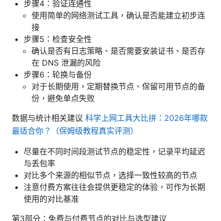
步骤4：验证连通性
使用简单的网络测试工具，确认是否能建立初步连
接
步骤5：检查安全性
确认是否有日志策略、是否需要安装证书、是否存
在 DNS 泄漏的风险
步骤6：轮换与备份
对于长期使用，定期替换节点、保留可用节点的备
份，避免单点失败
数据与统计相关建议
科学上网工具大比拼：2026年哪款
最适合你？（保姆级教程真实评测）
尽量在不同时间段测试节点的稳定性，记录平均延迟
与丢包率
对比多个来源的相似节点，选择一致性较高的节点
注意付费方案往往会提供更稳定的体验，可作为长期
使用的对比基准
第3部分：免费与付费节点的对比与选型建议