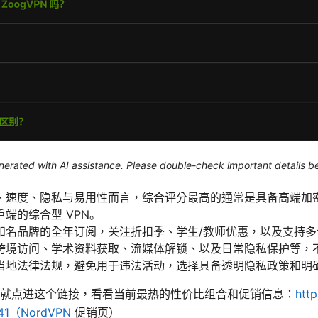
generated with AI assistance. Please double-check important details b
、速度、隐私与易用性而言，综合评分最高的通常是具备高端加
端的综合型 VPN。
知名品牌的全年订阅，关注折扣季、学生/教师优惠，以及支持
跨境访问、学术资料获取、流媒体解锁、以及日常隐私保护等，
当地法律法规，避免用于违法活动，选择具备透明隐私政策和明
就点进这个链接，看看当前最热的性价比组合和促销信息：
http
2441（NordVPN
促销页）