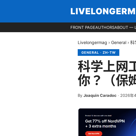
LIVELONGER
FRONT PAGE
AUTHORS
ABOUT — 
Livelongermag
›
General
›
科
GENERAL
·
ZH-TW
科学上网
你？（保
By
Joaquin Caradoc
·
2026年