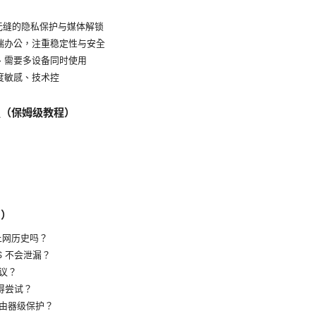
无缝的隐私保护与媒体解锁
端办公，注重稳定性与安全
、需要多设备同时使用
度敏感、技术控
置（保姆级教程）
Q）
上网历史吗？
S 不会泄漏？
议？
值得尝试？
由器级保护？