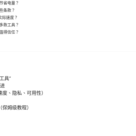
节省电量？
些条款？
的实际速度？
多款工具？
值得信任？
工具”
演进
速度、隐私、可用性）
（保姆级教程）
）