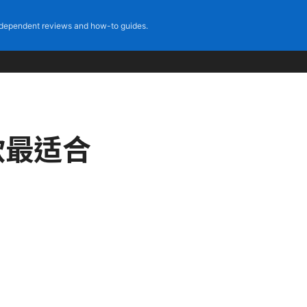
dependent reviews and how-to guides.
款最适合