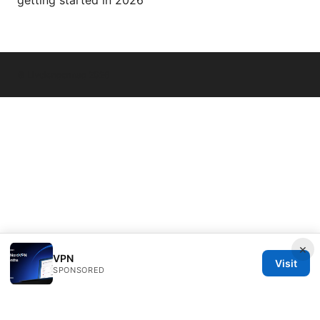
© Livelongermag 2026
×
VPN
Visit
SPONSORED
Livelongermag Ltd.