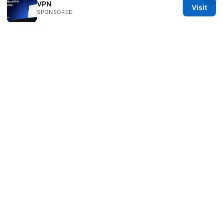
VPN
Visit
SPONSORED
Sources:
机场梯子：VPNs 使用指南与实用技巧，全面提升上网自
由与隐私
Clash 订阅装好：完整指南讓你快速上手 VPN 版 Clash
與訂閱裝好流程
Ssr: VPN 技术全景与实操指南，覆盖 Ssr、Ssr Plus、
Ssrr 及相关优化
使用vpn保护隐私和解锁内容的完整指南
大机场镜像：
全方位實用指南，從基礎到高階技巧，提升你的網路隱私
與訪問自由
Clash订阅地址自助获取：全面指南與實務操作，提升
VPN使用效率與穩定性