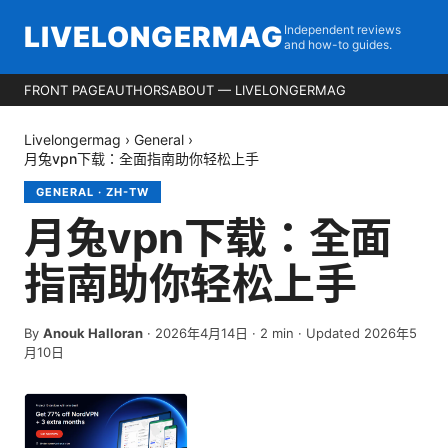
LIVELONGERMAG
Independent reviews
and how-to guides.
FRONT PAGE
AUTHORS
ABOUT — LIVELONGERMAG
Livelongermag
›
General
›
月兔vpn下载：全面指南助你轻松上手
GENERAL
·
ZH-TW
月兔vpn下载：全面
指南助你轻松上手
By
Anouk Halloran
·
2026年4月14日
·
2
min
· Updated 2026年5
月10日