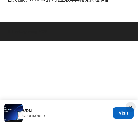
© Livelongermag 2026
×
VPN
Visit
SPONSORED
Livelongermag Ltd.