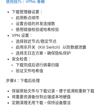
使用技巧｜VPNs 專欄
下载管理器设置：
启用断点续传
设置合适的并发连接数
使用链接校验或哈希校验
VPN 设置：
选择就近节点/稳定节点
启用杀开关（Kill Switch）以防数据泄露
选择无日志方案，确保隐私保护
安全检查：
下载完成后进行病毒扫描
验证文件哈希值
步骤4：下载后处理
保留原始文件与下载记录，便于追溯和重新下载
将重要资源备份到云端或本地硬盘
定期清理无用下载，保持设备整洁