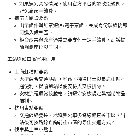
如果遇到突發情況，使用官方平台的退改簽規則，
避免高額手續費。
攜帶與驗證要點
出示證件與訂票短信/電子票證，完成身份驗證後即
可進入候車區。
柜台改票與改座通常需要支付一定手續費，建議提
前規劃座位與日期。
車站與候車區實用信息
上海虹橋站要點
大型綜合交通樞紐，地鐵、機場巴士與長途車站互
通便利。提前到站以便安檢與安檢排隊。
安檢流程通常較嚴格，請遵守安檢規定與攜帶物品
限制。
杭州東站要點
交通網絡發達，地鐵與公車多條線路直達市區。出
站後可按路線查詢前往市區的最佳交通方式。
候車與上車小貼士