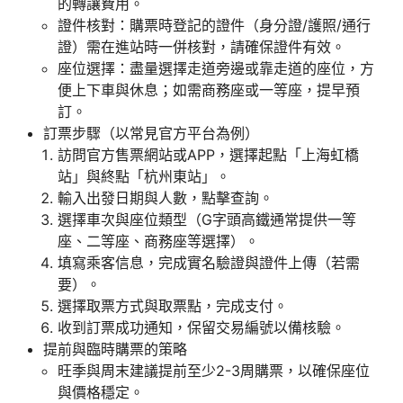
的轉讓費用。
證件核對：購票時登記的證件（身分證/護照/通行
證）需在進站時一併核對，請確保證件有效。
座位選擇：盡量選擇走道旁邊或靠走道的座位，方
便上下車與休息；如需商務座或一等座，提早預
訂。
訂票步驟（以常見官方平台為例）
訪問官方售票網站或APP，選擇起點「上海虹橋
站」與終點「杭州東站」。
輸入出發日期與人數，點擊查詢。
選擇車次與座位類型（G字頭高鐵通常提供一等
座、二等座、商務座等選擇）。
填寫乘客信息，完成實名驗證與證件上傳（若需
要）。
選擇取票方式與取票點，完成支付。
收到訂票成功通知，保留交易編號以備核驗。
提前與臨時購票的策略
旺季與周末建議提前至少2-3周購票，以確保座位
與價格穩定。