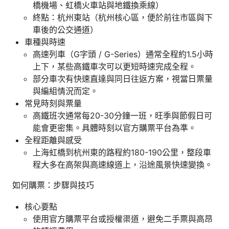
橋機場、虹橋火車站與地鐵換乘線）
終點：杭州東站（杭州核心區，便於前往市區與下
車後的公交通道）
車種與時速
高速列車（G字頭 / G-Series）通常全程約1.5小時
上下，某些高鐵車次可以更短時速完成全程。
部分車次有快速直達與同日往返方案，視當日票量
與編組情況而定。
常見時刻與票量
高鐵班次通常每20-30分鐘一班，旺季與節假日可
能會更密集。具體時刻以官方購票平台為準。
全程距離與感受
上海虹橋到杭州東的路程約180-190公里，整段車
程大多在高架與高速線道上，沿途風景快速變換。
如何購票：步驟與技巧
核心要點
使用官方購票平台或授權渠道，避免二手票與高昂