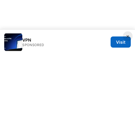
×
VPN
Visit
SPONSORED
Livelongermag Ltd.
1 St Paul's Churchyard
London, England, EC1A 1BB
GB
press@livelongermag.com
+44 20 7330 3030
About
Privacy Policy
Terms of Use