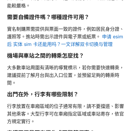
能較嚴格。
需要自備證件嗎？哪種證件可用？
實名制購票需提供與票面一致的證件，例如居民身分證、
護照等。進站時需出示證件與電子票或紙票。
申请 esim
后 实体 sim 卡还能用吗？一文详解双卡切换与管理
機場與車站之間的轉乘怎麼找？
大多數車站周圍有清晰的導覽標示，若你需要快速轉乘，
建議提前了解月台與出入口位置，並預留足夠的轉乘時
間。
出門在外，行李有哪些限制？
行李放置在車廂區域的位子通常有限，請不要擋道、影響
其他乘客。大型行李可在車廂指定區域或車站寄存，依官
方規定實行。