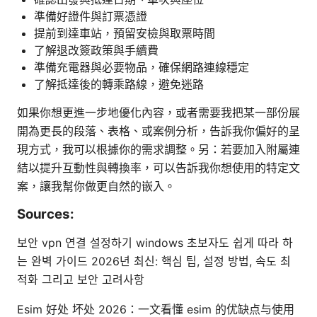
準備好證件與訂票憑證
提前到達車站，預留安檢與取票時間
了解退改簽政策與手續費
準備充電器與必要物品，確保網路連線穩定
了解抵達後的轉乘路線，避免迷路
如果你想更進一步地優化內容，或者需要我把某一部份展
開為更長的段落、表格、或案例分析，告訴我你偏好的呈
現方式，我可以根據你的需求調整。另：若要加入附屬連
結以提升互動性與轉換率，可以告訴我你想使用的特定文
案，讓我幫你做更自然的嵌入。
Sources:
보안 vpn 연결 설정하기 windows 초보자도 쉽게 따라 하
는 완벽 가이드 2026년 최신: 핵심 팁, 설정 방법, 속도 최
적화 그리고 보안 고려사항
Esim 好处 坏处 2026：一文看懂 esim 的优缺点与使用