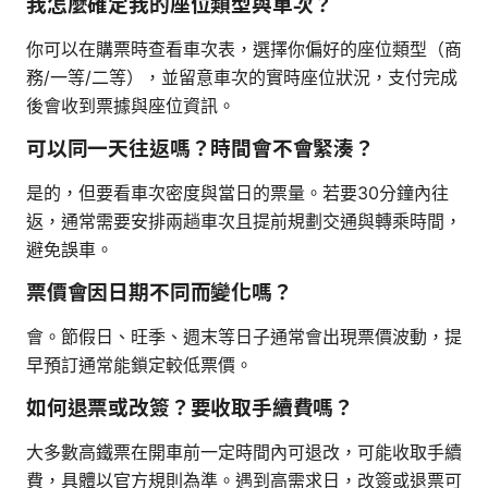
我怎麼確定我的座位類型與車次？
你可以在購票時查看車次表，選擇你偏好的座位類型（商
務/一等/二等），並留意車次的實時座位狀況，支付完成
後會收到票據與座位資訊。
可以同一天往返嗎？時間會不會緊湊？
是的，但要看車次密度與當日的票量。若要30分鐘內往
返，通常需要安排兩趟車次且提前規劃交通與轉乘時間，
避免誤車。
票價會因日期不同而變化嗎？
會。節假日、旺季、週末等日子通常會出現票價波動，提
早預訂通常能鎖定較低票價。
如何退票或改簽？要收取手續費嗎？
大多數高鐵票在開車前一定時間內可退改，可能收取手續
費，具體以官方規則為準。遇到高需求日，改簽或退票可