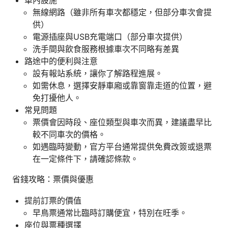
車內設施
無線網路（雖非所有車次都穩定，但部分車次會提
供）
電源插座與USB充電端口（部分車次提供）
洗手間與飲食服務根據車次不同略有差異
路途中的便利與注意
設有報站系統，讓你了解路程進展。
如需休息，選擇安靜車廂或靠窗靠走道的位置，避
免打擾他人。
常見問題
票價會因時段、座位類型與車次而異，建議盡早比
較不同車次的價格。
如遇臨時變動，官方平台通常提供免費改簽或退票
在一定條件下，請確認條款。
省錢攻略：票價與優惠
提前訂票的價值
早鳥票通常比臨時訂購便宜，特別在旺季。
座位與票種選擇