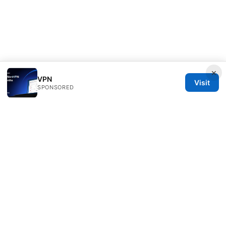
×
VPN
Visit
SPONSORED
Livelongermag Ltd.
1 St Paul's Churchyard
London, England, EC1A 1BB
GB
press@livelongermag.com
+44 20 7330 3030
About
Privacy Policy
Terms of Use