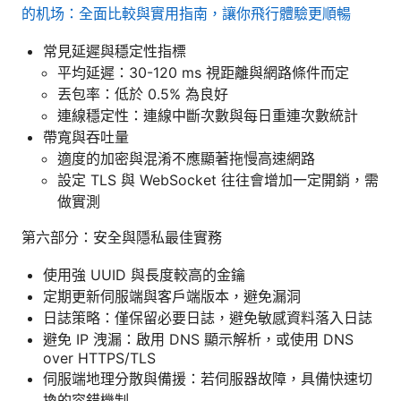
的机场：全面比較與實用指南，讓你飛行體驗更順暢
常見延遲與穩定性指標
平均延遲：30-120 ms 視距離與網路條件而定
丟包率：低於 0.5% 為良好
連線穩定性：連線中斷次數與每日重連次數統計
帶寬與吞吐量
適度的加密與混淆不應顯著拖慢高速網路
設定 TLS 與 WebSocket 往往會增加一定開銷，需
做實測
第六部分：安全與隱私最佳實務
使用強 UUID 與長度較高的金鑰
定期更新伺服端與客戶端版本，避免漏洞
日誌策略：僅保留必要日誌，避免敏感資料落入日誌
避免 IP 洩漏：啟用 DNS 顯示解析，或使用 DNS
over HTTPS/TLS
伺服端地理分散與備援：若伺服器故障，具備快速切
換的容錯機制