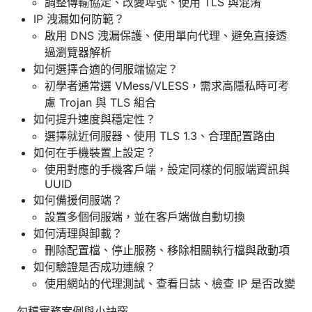
調整傳輸協定、改變埠號、使用 TLS 與混淆
IP 洩漏如何防範？
啟用 DNS 洩漏保護、使用單向代理、避免直接透
過瀏覽器解析
如何選擇合適的伺服端協定？
初學者通常選 VMess/VLESS，需求高隱私時可考
慮 Trojan 與 TLS 組合
如何提升速度與穩定性？
選擇就近伺服器、使用 TLS 1.3、合理配置路由
如何在手機裝置上設定？
使用對應的手機客戶端，設定同樣的伺服端資訊與
UUID
如何備援伺服端？
設置多個伺服端，並在客戶端做自動切換
如何清理與卸載？
刪除配置檔、停止服務、移除相關執行檔與啟動項
如何驗證是否成功連線？
使用網站的代理測試、查看日誌、檢查 IP 是否改變
勾稽實務案例與小訣竅