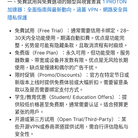
一、免費試用與免費選項的類型與現實差異
1 PROTON
加速器：全面指南與最新動向，涵蓋 VPN、網路安全與
隱私保護
免費試用（Free Trial）：通常需要信用卡绑定，28–
30天内全功能使用，期滿自動扣費。优点是功能完
整，劣势是可能有隐藏条款，且取消流程有时麻烦。
免费版（Free Plan）：永久可用，但功能受限，服务
器数量、带宽或设备并发数有限。优点是无风险长期
使用，缺点是慢速和偶尔的广告干扰。
限时促销（Promo/Discounts）：官方在特定节日或
新版本上线时提供免费体验或大幅折扣。需要留意条
款以及是否需要绑定支付方式。
学生/教育优惠（Student/ Education Offers）：提
供较低价格甚至免费期，通常需要认证。适合预算更
紧张的用户。
开源或第三方试用（Open Trial/Third-Party）：某
些开源VPN或券商渠道提供试用，需自行评估隐私与
安全性。