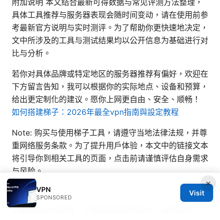
附加说明 本文结合最新可得数据与常见评测方法整理，
具体工具推荐与服务器表现会随时间变动，请在使用前参
考最新官方说明与实时测评。为了帮助你更快速地决定，
文中所涉及的工具与测试结果均以公开信息为基础进行对
比与分析。
若你对具体品牌或特定地区的服务器推荐有偏好，欢迎在
下方留言告知，我可以根据你的实际地点、设备和预算，
给出更定制化的建议。愿你上网更自由、安全、顺畅！
如何搭建梯子：2026年最全vpn指南與設定教程
Note: 购买与使用梯子工具，请遵守当地法律法规，并尊
重网络服务条款。为了提升用户体验，本文中的链接文本
将引导你到相关工具的页面，点击前请谨慎评估自身需求
与风险。
×
Sources:
VPN
Visit
SPONSORED
电脑添加VPN连接：完整指南與實用技巧，讓你快速上