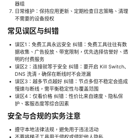
器组
日常维护：保持应用更新、定期检查日志策略、清理
不需要的设备授权
常见误区与纠错
误区1：免费工具永远安全 纠错：免费工具往往有数
据收集、广告投放、带宽限制，优先选择信誉好、透
明的付费服务
误区2：连接就等于安全 纠错：要开启 Kill Switch、
DNS 洗清，确保在断线时不会泄漏
误区3：越多节点越好 纠错：节点多但不稳定会造成
慢速与断线，需平衡稳定性与覆盖范围
误区4：仅看价格 纠错：性价比来自速度、隐私保
护、客服态度等综合因素
安全与合规的实务注意
遵守本地法律法规，避免用于违法活动
不要将梯子工具用于侵权或侵犯他人隐私