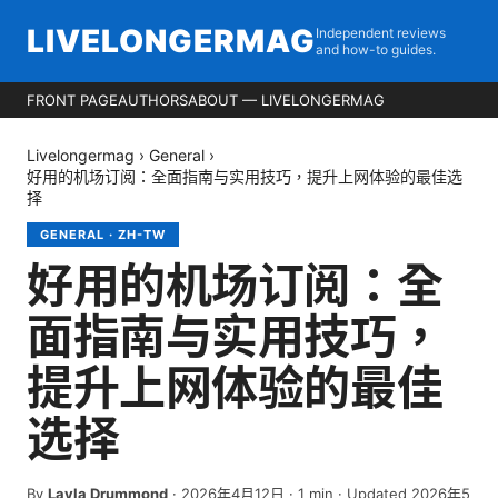
LIVELONGERMAG
Independent reviews
and how-to guides.
FRONT PAGE
AUTHORS
ABOUT — LIVELONGERMAG
Livelongermag
›
General
›
好用的机场订阅：全面指南与实用技巧，提升上网体验的最佳选
择
GENERAL
·
ZH-TW
好用的机场订阅：全
面指南与实用技巧，
提升上网体验的最佳
选择
By
Layla Drummond
·
2026年4月12日
·
1
min
· Updated 2026年5