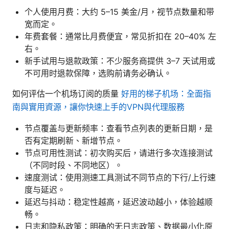
个人使用月费：大约 5–15 美金/月，视节点数量和带
宽而定。
年费套餐：通常比月费便宜，常见折扣在 20–40% 左
右。
新手试用与退款政策：不少服务商提供 3–7 天试用或
不可用时退款保障，选购前请务必确认。
如何评估一个机场订阅的质量
好用的梯子机场：全面指
南與實用資源，讓你快速上手的VPN與代理服務
节点覆盖与更新频率：查看节点列表的更新日期，是
否有定期刷新、新增节点。
节点可用性测试：初次购买后，请进行多次连接测试
（不同时段、不同地区）。
速度测试：使用测速工具测试不同节点的下行/上行速
度与延迟。
延迟与抖动：稳定性越高，延迟波动越小，体验越顺
畅。
日志和隐私政策：明确的无日志政策、数据最小化原