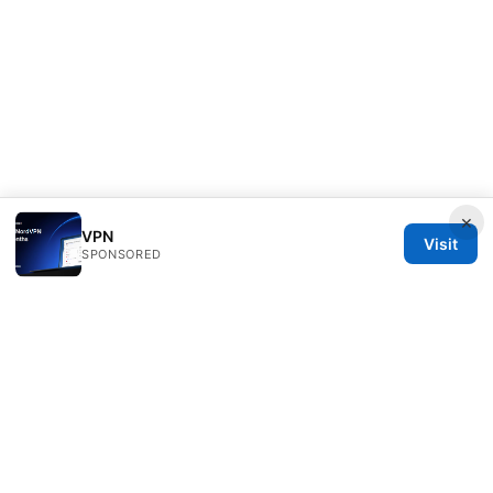
×
VPN
Visit
SPONSORED
Livelongermag Ltd.
1 St Paul's Churchyard
London, England, EC1A 1BB
GB
press@livelongermag.com
+44 20 7330 3030
About
Privacy Policy
Terms of Use