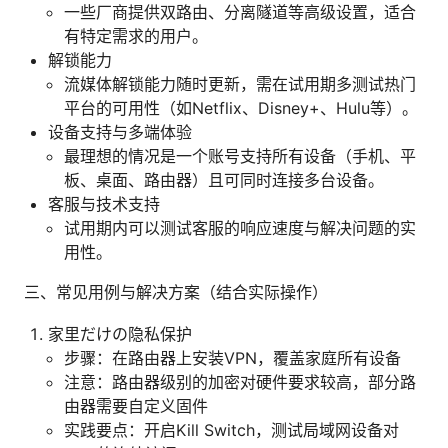
一些厂商提供双路由、分离隧道等高级设置，适合
有特定需求的用户。
解锁能力
流媒体解锁能力随时更新，需在试用期多测试热门
平台的可用性（如Netflix、Disney+、Hulu等）。
设备支持与多端体验
最理想的情况是一个账号支持所有设备（手机、平
板、桌面、路由器）且可同时连接多台设备。
客服与技术支持
试用期内可以测试客服的响应速度与解决问题的实
用性。
三、常见用例与解决方案（结合实际操作）
家里だけの隐私保护
步骤：在路由器上安装VPN，覆盖家庭所有设备
注意：路由器级别的加密对硬件要求较高，部分路
由器需要自定义固件
实践要点：开启Kill Switch，测试局域网设备对