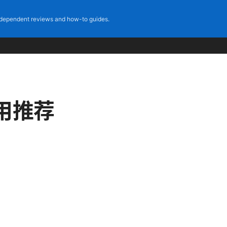
dependent reviews and how-to guides.
用推荐