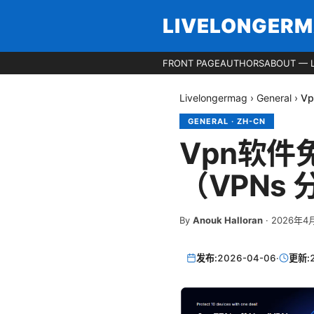
LIVELONGER
FRONT PAGE
AUTHORS
ABOUT — 
Livelongermag
›
General
›
V
GENERAL
·
ZH-CN
Vpn软
（VPNs
By
Anouk Halloran
·
2026年4
发布:
2026-04-06
·
更新: