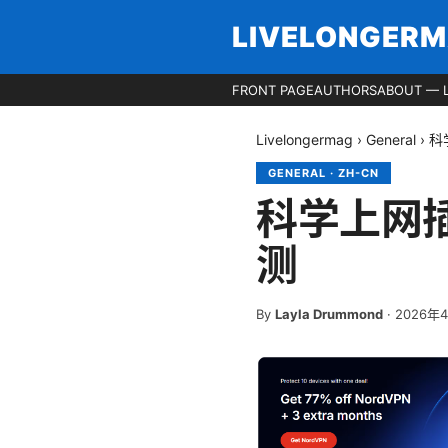
LIVELONGER
FRONT PAGE
AUTHORS
ABOUT — 
Livelongermag
›
General
›
科
GENERAL
·
ZH-CN
科学上网
测
By
Layla Drummond
·
2026年