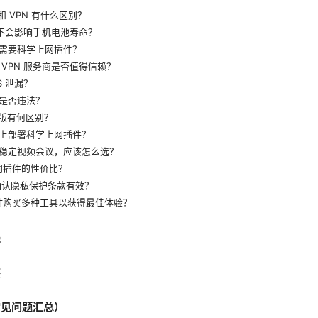
和 VPN 有什么区别？
 会不会影响手机电池寿命？
景需要科学上网插件？
个 VPN 服务商是否值得信赖？
S 泄漏？
件是否违法？
费版有何区别？
器上部署科学上网插件？
需要稳定视频会议，应该怎么选？
不同插件的性价比？
何确认隐私保护条款有效？
同时购买多种工具以获得最佳体验？
践
察
常见问题汇总）