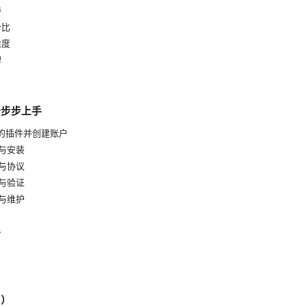
持
价比
难度
碑
一步步上手
适的插件并创建账户
装与安装
络与协议
试与验证
用与维护
析
Q）