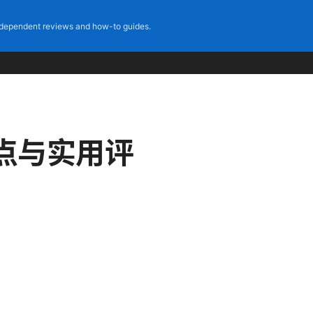
dependent reviews and how-to guides.
点与实用评