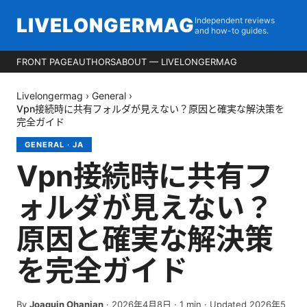
LIVELONGERMAG
Independent reviews
and how-to guides.
FRONT PAGE
AUTHORS
ABOUT — LIVELONGERMAG
Livelongermag
›
General
›
Vpn接続時に共有フォルダが見えない？原因と確実な解決策を
完全ガイド
GENERAL
·
JA
Vpn接続時に共有フ
ォルダが見えない？
原因と確実な解決策
を完全ガイド
By
Joaquin Ohanian
·
2026年4月8日
·
1
min
· Updated 2026年5