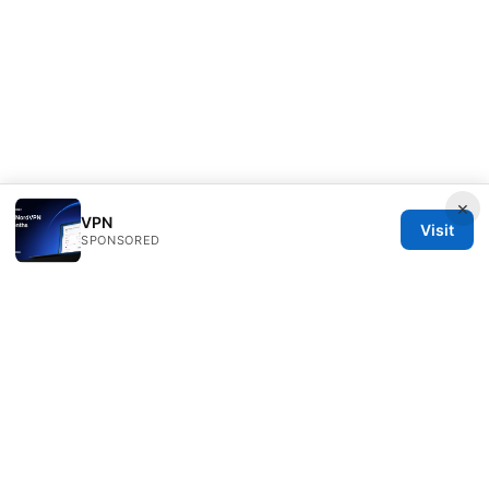
×
VPN
Visit
SPONSORED
Livelongermag Ltd.
1 St Paul's Churchyard
London, England, EC1A 1BB
GB
press@livelongermag.com
+44 20 7330 3030
About
Privacy Policy
Terms of Use