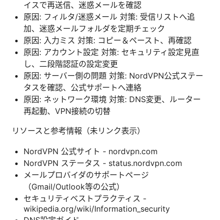
イスで再送信、迷惑メールを確認
原因: フィルタ/迷惑メール 対策: 受信リストへ追
加、迷惑メールフォルダを定期チェック
原因: 入力ミス 対策: コピー＆ペースト、再確認
原因: アカウント設定 対策: セキュリティ設定見直
し、二段階認証の設定変更
原因: サーバー側の問題 対策: NordVPN公式ステー
タスを確認、公式サポートへ連絡
原因: ネットワーク環境 対策: DNS変更、ルーター
再起動、VPN接続の切替
リソースと参考情報（未リンク表示）
NordVPN 公式サイト - nordvpn.com
NordVPN ステータス - status.nordvpn.com
メールプロバイダのサポートページ
（Gmail/Outlook等の公式）
セキュリティベストプラクティス -
wikipedia.org/wiki/Information_security
DNS設定ガイド -