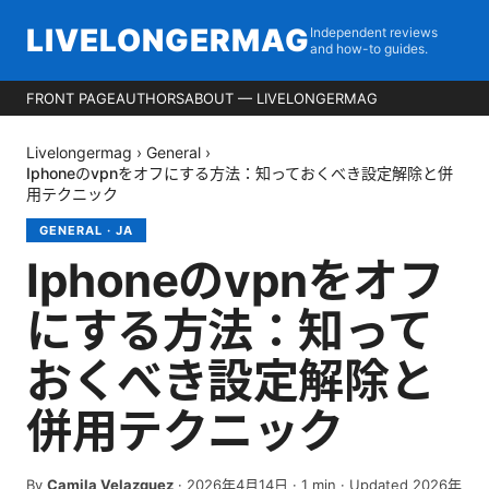
LIVELONGERMAG
Independent reviews
and how-to guides.
FRONT PAGE
AUTHORS
ABOUT — LIVELONGERMAG
Livelongermag
›
General
›
Iphoneのvpnをオフにする方法：知っておくべき設定解除と併
用テクニック
GENERAL
·
JA
Iphoneのvpnをオフ
にする方法：知って
おくべき設定解除と
併用テクニック
By
Camila Velazquez
·
2026年4月14日
·
1
min
· Updated 2026年