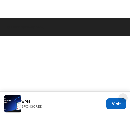
© Livelongermag 2026
×
VPN
Visit
SPONSORED
Livelongermag Ltd.