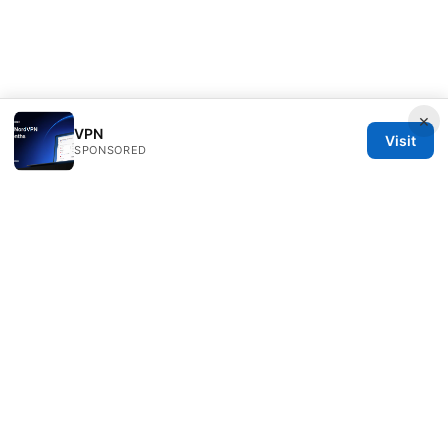
×
VPN
Visit
SPONSORED
Livelongermag Ltd.
1 St Paul's Churchyard
London, England, EC1A 1BB
GB
press@livelongermag.com
+44 20 7330 3030
About
Privacy Policy
Terms of Use