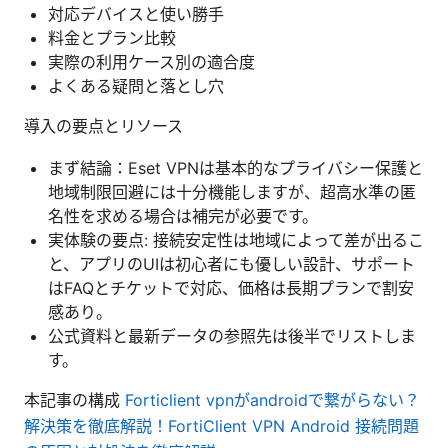
対応デバイスと使い勝手
料金とプラン比較
実際の利用ケース別の適合度
よくある疑問と落とし穴
導入の要点とリソース
まず結論：Eset VPNは基本的なプライバシー保護と
地域制限回避には十分機能しますが、超高水準の匿
名性を求める場合は補完が必要です。
実体験の要点: 接続安定性は地域によって差が出るこ
と、アプリのUIは初心者にも優しい設計、サポート
はFAQとチケットで対応、価格は長期プランで割安
感あり。
公式資料と最新データの参照先は後半でリストしま
す。
本記事の構成
Forticlient vpnがandroidで繋がらない？
解決策を徹底解説！FortiClient VPN Android 接続問題