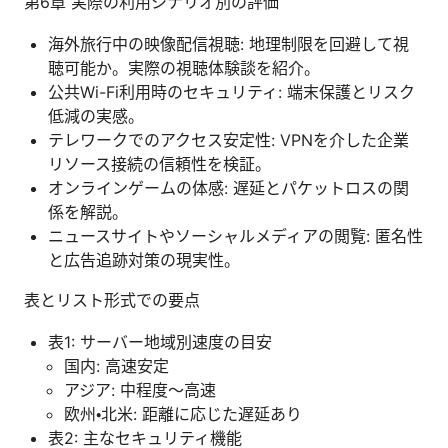
第6章 実際の利用シナリオ別の評価
海外旅行中の映像配信視聴: 地理制限を回避して視
聴可能か。実際の視聴体験談を紹介。
公共Wi-Fi利用時のセキュリティ: 端末保護とリスク
低減の実感。
テレワークでのアクセス安定性: VPNを介した企業
リソース接続の信頼性を検証。
オンラインゲームの体感: 遅延とパケットロスの関
係を解説。
ニュースサイトやソーシャルメディアの閲覧: 匿名性
と広告追跡対策の現実性。
表とリスト形式での要点
表1: サーバー地域別速度の目安
国内: 高速安定
アジア: 中程度〜高速
欧州・北米: 距離に応じた遅延あり
表2: 主なセキュリティ機能