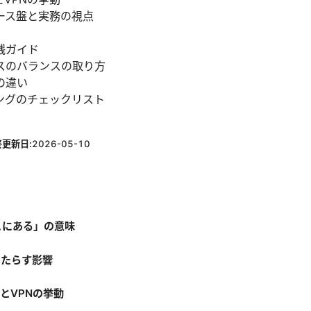
ース盤と実務の視点
践ガイド
スのバランスの取り方
の違い
ングのチェックリスト
終更新日:
2026-05-10
こにある」の意味
もたらす影響
とVPNの挙動