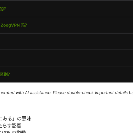
generated with AI assistance. Please double-check important details b
にある」の意味
たらす影響
とVPNの挙動