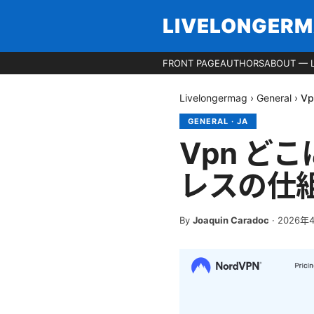
LIVELONGER
FRONT PAGE
AUTHORS
ABOUT — 
Livelongermag
›
General
›
V
GENERAL
·
JA
Vpn ど
レスの仕
By
Joaquin Caradoc
·
2026年