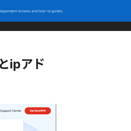
dependent reviews and how-to guides.
とipアド