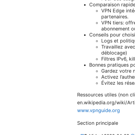
Comparaison rapide
VPN Edge intég
partenaires.
VPN tiers: offr
abonnement ou 
Conseils pour chois
Logs et politiq
Travaillez ave
déblocage)
Filtres IPv6, k
Bonnes pratiques po
Gardez votre n
Activez l’auth
Évitez les rés
Ressources utiles (non cl
en.wikipedia.org/wiki/Arti
www.vpnguide.org
Section principale