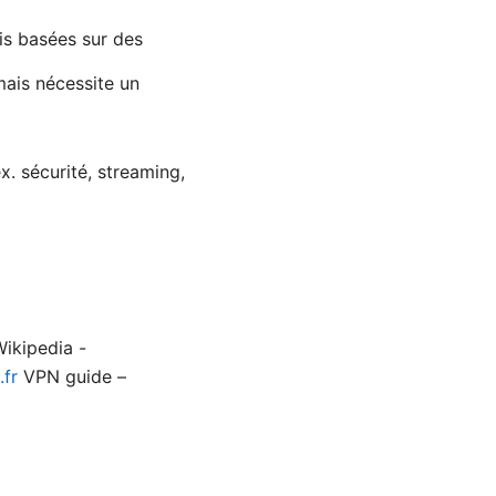
ois basées sur des
 mais nécessite un
x. sécurité, streaming,
Wikipedia -
.fr
VPN guide –