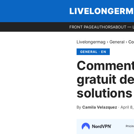
LIVELONGER
FRONT PAGE
AUTHORS
ABOUT — 
Livelongermag
›
General
›
Co
GENERAL
·
EN
Comment a
gratuit d
solution
By
Camila Velazquez
·
April 8