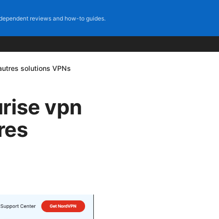
dependent reviews and how-to guides.
 autres solutions VPNs
rise vpn
res