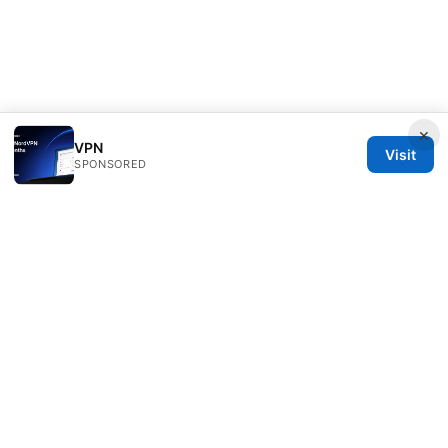
×
VPN
Visit
SPONSORED
Livelongermag Ltd.
1 St Paul's Churchyard
London, England, EC1A 1BB
GB
press@livelongermag.com
+44 20 7330 3030
About
Privacy Policy
Terms of Use