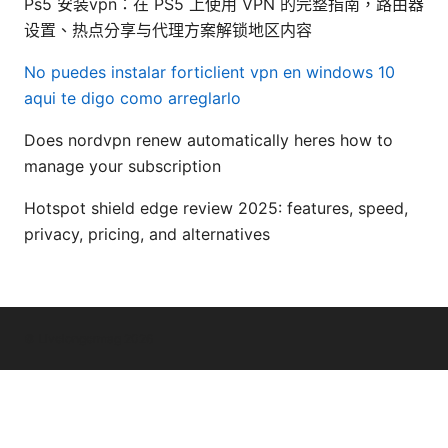
Ps5 安装vpn：在 PS5 上使用 VPN 的完整指南，路由器
设置、热点分享与代理方案解锁地区内容
No puedes instalar forticlient vpn en windows 10
aqui te digo como arreglarlo
Does nordvpn renew automatically heres how to
manage your subscription
Hotspot shield edge review 2025: features, speed,
privacy, pricing, and alternatives
© Livelongermag 2026