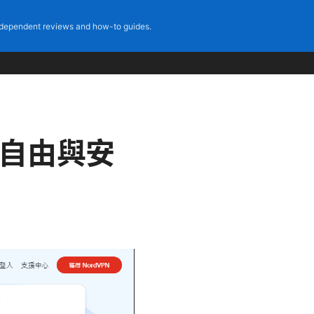
dependent reviews and how-to guides.
網自由與安