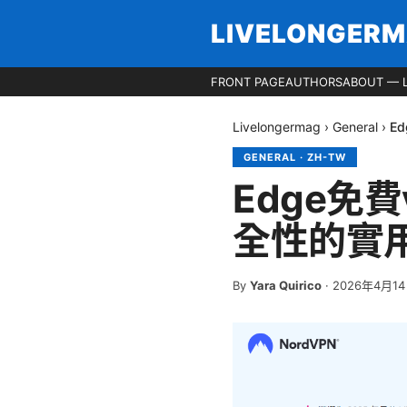
LIVELONGER
FRONT PAGE
AUTHORS
ABOUT — 
Livelongermag
›
General
›
E
GENERAL
·
ZH-TW
Edge免
全性的實
By
Yara Quirico
·
2026年4月1