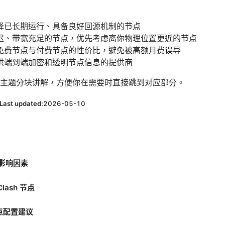
择已长期运行、具备良好回源机制的节点
迟、带宽充足的节点，优先考虑离你物理位置更近的节点
免费节点与付费节点的性价比，避免被高额月费误导
供端到端加密和透明节点信息的提供商
主题分块讲解，方便你在需要时直接跳到对应部分。
Last updated:
2026-05-10
与影响因素
lash 节点
点配置建议