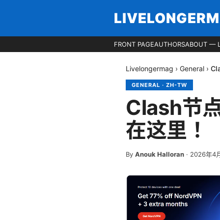
LIVELONGER
FRONT PAGE
AUTHORS
ABOUT — 
Livelongermag
›
General
›
C
GENERAL
·
ZH-TW
Clash
在这里！
By
Anouk Halloran
·
2026年4