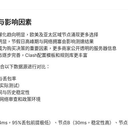
势与影响因素
球化趋向明显，欧美及亚太区域节点涌现更多选择
明显，节假日高峰期与网络拥塞会影响测速结果
成为购买决策的重要因素，更多商家公开透明的服务器信息
逐步完善，Clash配置模板和规则库更丰富
合以下数据源进行对比：
）与丢包率
（实际测试）
间与历史稳定性
的网络审查和政策环境
4ms，95%丢包前提极低）、节点B（30ms，稳定性高）、节点