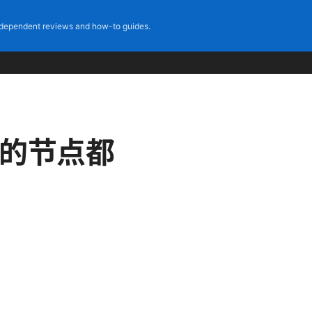
dependent reviews and how-to guides.
用的节点都