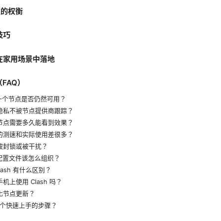
节点的权衡
技巧
何在家用场景中落地
（FAQ）
一个节点是否仍然可用？
隐私不被节点提供商跟踪？
节点需要多久能看到效果？
的测速和实际使用差很多？
被封锁或被干扰？
 的配置文件该怎么组织？
lash 有什么区别？
上使用 Clash 吗？
化节点更新？
一个快速上手的步骤？