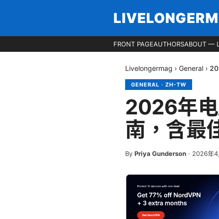
LIVELONGER
FRONT PAGE
AUTHORS
ABOUT — 
Livelongermag
›
General
›
2
GENERAL
·
ZH-TW
2026年
南，含最
By
Priya Gunderson
·
2026年