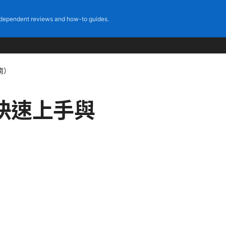
dependent reviews and how-to guides.
南）
你快速上手與