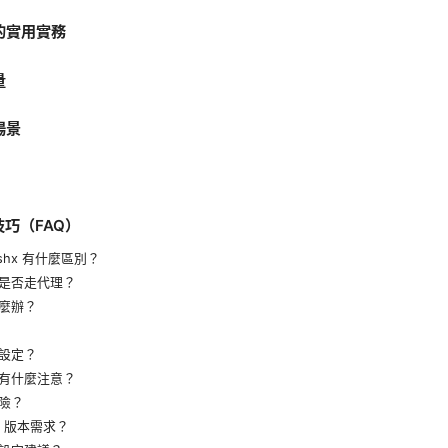
的實用實務
量
場景
技巧（FAQ）
lashx 有什麼區別？
是否走代理？
麼辦？
設定？
有什麼注意？
險？
OS 版本需求？