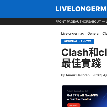
LIVELONGER
FRONT PAGE
AUTHORS
ABOUT — 
Livelongermag
›
General
›
C
GENERAL
·
ZH-TW
Clash
最佳實踐（
By
Anouk Halloran
·
2026年4