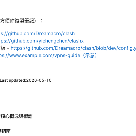
方便你複製筆記）：
ps://github.com/Dreamacro/clash
tps://github.com/yichengchen/clashx
板 -
https://github.com/Dreamacro/clash/blob/dev/config.
tps://www.example.com/vpns-guide（示意）
Last updated:
2026-05-10
shx的核心概念與術語
務指南