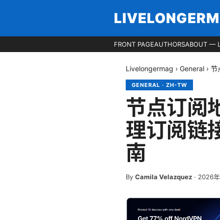
LIVELONGER
FRONT PAGE
AUTHORS
ABOUT — 
Livelongermag
›
General
›
节
GENERAL
·
ZH-TW
节点订阅
理订阅链
南
By
Camila Velazquez
·
2026