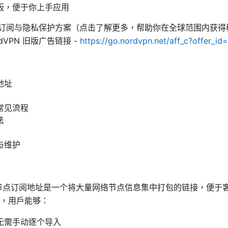
板，便于你上手应用
 专业订阅与隐私保护方案（点击了解更多，帮助你在全球范围内获
VPN 旧版广告链接 -
https://go.nordvpn.net/aff_c?offer_i
地址
常见流程
法
与维护
节点订阅地址是一个将大量网络节点信息集中打包的链接，便于
，用户能够：
无需手动逐个导入