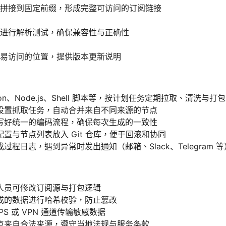
拼接到固定前缀，形成完整可访问的订阅链接
进行解析测试，确保兼容性与正确性
易访问的位置，提供版本更新说明
on、Node.js、Shell 脚本等，按计划任务定期拉取、清洗与打包
设置抓取任务，自动合并来自不同来源的节点
写好统一的编码流程，确保每次生成的一致性
置与节点列表放入 Git 仓库，便于回滚和协同
程日志，遇到异常时发出通知（邮箱、Slack、Telegram 等
人员可修改订阅源与打包逻辑
成的数据进行哈希校验，防止篡改
PS 或 VPN 通道传输敏感数据
点来自合法来源，遵守当地法规与服务条款