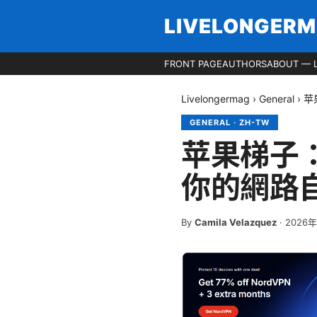
LIVELONGER
FRONT PAGE
AUTHORS
ABOUT — 
Livelongermag
›
General
›
苹
GENERAL
·
ZH-TW
苹果梯子
你的網路
By
Camila Velazquez
·
2026