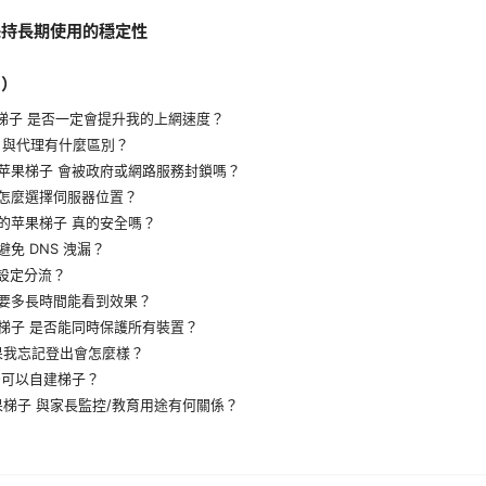
保持長期使用的穩定性
Q）
果梯子 是否一定會提升我的上網速度？
N 與代理有什麼區別？
用苹果梯子 會被政府或網路服務封鎖嗎？
該怎麼選擇伺服器位置？
費的苹果梯子 真的安全嗎？
避免 DNS 洩漏？
何設定分流？
需要多長時間能看到效果？
果梯子 是否能同時保護所有裝置？
如果我忘記登出會怎麼樣？
否可以自建梯子？
果梯子 與家長監控/教育用途有何關係？