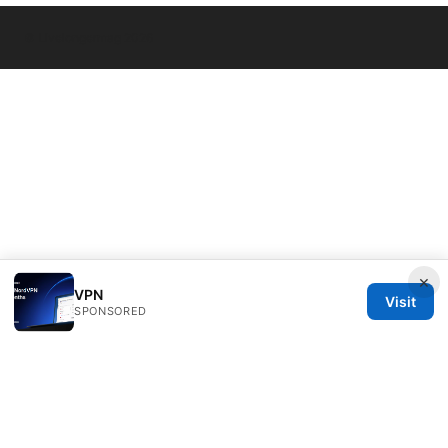
© Livelongermag 2026
×
VPN
Visit
SPONSORED
Livelongermag Ltd.
1 St Paul's Churchyard
London, England, EC1A 1BB
GB