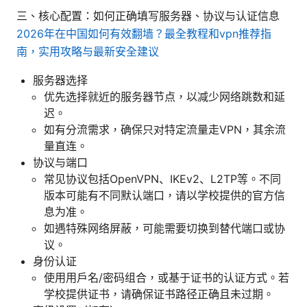
三、核心配置：如何正确填写服务器、协议与认证信息
2026年在中国如何有效翻墙？最全教程和vpn推荐指
南，实用攻略与最新安全建议
服务器选择
优先选择就近的服务器节点，以减少网络跳数和延
迟。
如有分流需求，确保只对特定流量走VPN，其余流
量直连。
协议与端口
常见协议包括OpenVPN、IKEv2、L2TP等。不同
版本可能有不同默认端口，请以学校提供的官方信
息为准。
如遇特殊网络屏蔽，可能需要切换到替代端口或协
议。
身份认证
使用用户名/密码组合，或基于证书的认证方式。若
学校提供证书，请确保证书路径正确且未过期。