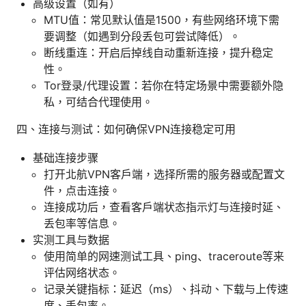
高级设置（如有）
MTU值：常见默认值是1500，有些网络环境下需
要调整（如遇到分段丢包可尝试降低）。
断线重连：开启后掉线自动重新连接，提升稳定
性。
Tor登录/代理设置：若你在特定场景中需要额外隐
私，可结合代理使用。
四、连接与测试：如何确保VPN连接稳定可用
基础连接步骤
打开北航VPN客户端，选择所需的服务器或配置文
件，点击连接。
连接成功后，查看客户端状态指示灯与连接时延、
丢包率等信息。
实测工具与数据
使用简单的网速测试工具、ping、traceroute等来
评估网络状态。
记录关键指标：延迟（ms）、抖动、下载与上传速
度、丢包率。