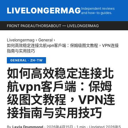
LIVELONGERMAG
Independent reviews
and how-to guides.
FRONT PAGE
AUTHORS
ABOUT — LIVELONGERMAG
Livelongermag
›
General
›
如何高效稳定连接北航vpn客户端：保姆级图文教程，VPN连接
指南与实用技巧
GENERAL
·
ZH-TW
如何高效稳定连接北
航vpn客户端：保姆
级图文教程，VPN连
接指南与实用技巧
By
Layla Drummond
·
2026年4月15日
·
1
min
· Updated 2026年5