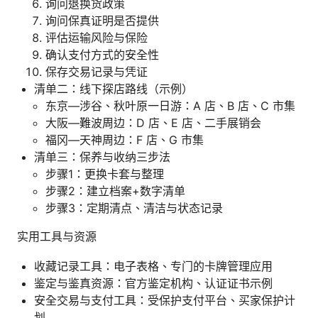
询问退换货政策
询问保真证明是否提供
评估运输风险与保险
确认支付方式的安全性
保存交易记录与凭证
清单二：线下探店路线（示例）
东京—涉谷、秋叶原一日游：A 店、B 店、C 市集
大阪—難波周边：D 店、E 店、二手展销会
福冈—天神周边：F 店、G 市集
清单三：保养与收纳三步法
步骤1：更换卡套与整理
步骤2：建立档案+数字清单
步骤3：定期清点、清洁与状态记录
实用工具与资源
收藏记录工具：电子表格、专门的卡牌管理应用
鉴定与鉴真资源：官方鉴定机构、认证证书示例
安全交易与支付工具：受保护支付平台、买家保护计
划