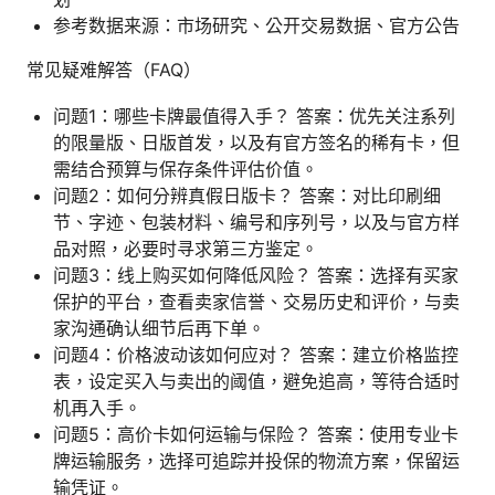
参考数据来源：市场研究、公开交易数据、官方公告
常见疑难解答（FAQ）
问题1：哪些卡牌最值得入手？ 答案：优先关注系列
的限量版、日版首发，以及有官方签名的稀有卡，但
需结合预算与保存条件评估价值。
问题2：如何分辨真假日版卡？ 答案：对比印刷细
节、字迹、包装材料、编号和序列号，以及与官方样
品对照，必要时寻求第三方鉴定。
问题3：线上购买如何降低风险？ 答案：选择有买家
保护的平台，查看卖家信誉、交易历史和评价，与卖
家沟通确认细节后再下单。
问题4：价格波动该如何应对？ 答案：建立价格监控
表，设定买入与卖出的阈值，避免追高，等待合适时
机再入手。
问题5：高价卡如何运输与保险？ 答案：使用专业卡
牌运输服务，选择可追踪并投保的物流方案，保留运
输凭证。