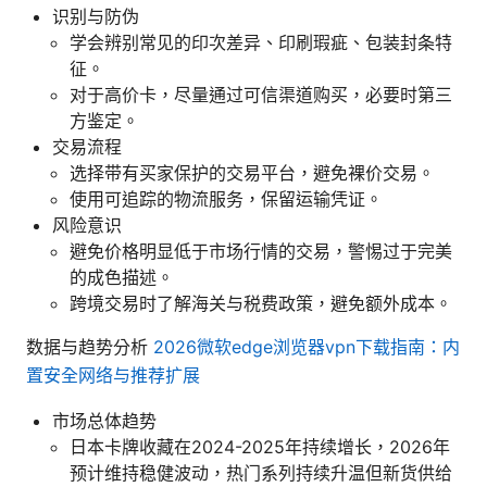
识别与防伪
学会辨别常见的印次差异、印刷瑕疵、包装封条特
征。
对于高价卡，尽量通过可信渠道购买，必要时第三
方鉴定。
交易流程
选择带有买家保护的交易平台，避免裸价交易。
使用可追踪的物流服务，保留运输凭证。
风险意识
避免价格明显低于市场行情的交易，警惕过于完美
的成色描述。
跨境交易时了解海关与税费政策，避免额外成本。
数据与趋势分析
2026微软edge浏览器vpn下载指南：内
置安全网络与推荐扩展
市场总体趋势
日本卡牌收藏在2024-2025年持续增长，2026年
预计维持稳健波动，热门系列持续升温但新货供给