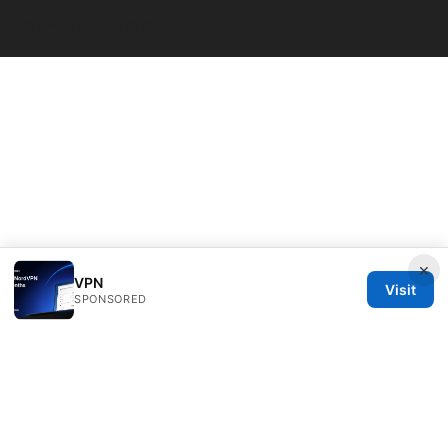
© Livelongermag 2026
×
VPN
Visit
SPONSORED
Livelongermag Ltd.
1 St Paul's Churchyard
London, England, EC1A 1BB
GB
press@livelongermag.com