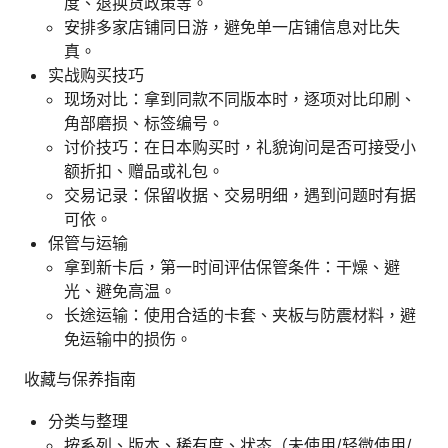
度、退换货政策等。
安排多家店铺同日游，避免单一店铺信息对比失
真。
实战购买技巧
现场对比：拿到同款不同版本时，逐项对比印刷、
角部磨损、标签编号。
讨价技巧：在日本购买时，礼貌询问是否可接受小
额折扣、赠品或礼包。
交易记录：保留收据、交易明细，遇到问题时有据
可依。
保管与运输
拿到新卡后，第一时间评估保管条件：干燥、避
光、避免高温。
长途运输：使用合适的卡套、夹板与防震材料，避
免运输中的损伤。
收藏与保养指南
分类与整理
按系列、版本、稀有度、状态（未使用/轻微使用/