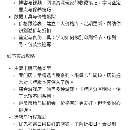
博客与视频：阅读资深玩家的收藏笔记，学习鉴定
要点与保养技巧。
数据工具与价格追踪
价格跟踪表：建立个人价格库，定期更新，帮助你
识别溢价与折扣。
鉴定与真伪工具：学习如何辨别印刷细节、序列
号、包装痕迹等。
线下实战攻略
主流卡牌店铺类型
专门店：常精选当期系列、限量卡与周边，店员通
常对卡牌版本有深入了解。
综合游戏店：涵盖多种游戏，卡牌区分区明晰，便
于比较不同系列。
跳蚤市场与展销会：价格有时更友好，但需要耐心
挑选。
选店与行程规划
优先考察口碑良好的店铺，了解折扣日、会员制