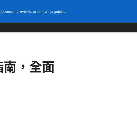
dependent reviews and how-to guides.
指南，全面