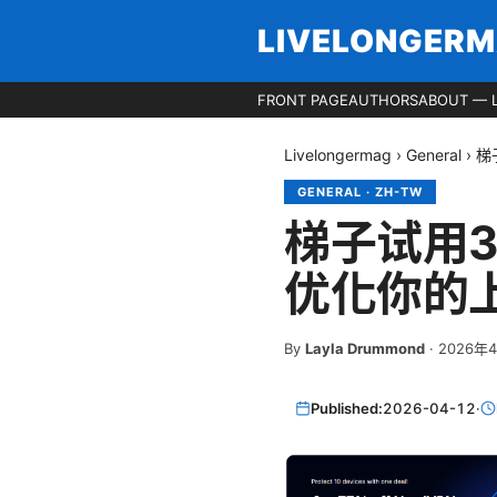
LIVELONGER
FRONT PAGE
AUTHORS
ABOUT — 
Livelongermag
›
General
›
梯
GENERAL
·
ZH-TW
梯子试用3
优化你的
By
Layla Drummond
·
2026年
Published:
2026-04-12
·