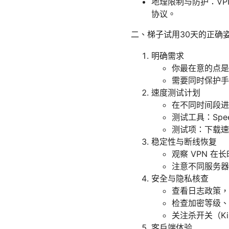
地理限制与防护：VP
协议。
二、梯子试用30天的正确姿
明确需求
你最在意的点是
需要同时保护手
速度测试计划
在不同时间段进
测试工具：Spee
测试项：下载速
稳定性与断线恢复
观察 VPN 
注意不同服务器
安全与隐私核查
查看日志政策，
检查加密等级、
关注杀开关（Ki
客户端体验