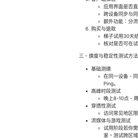
应用界面是否直
跨设备同步与同
额外功能：分流
购买与退款
梯子试用30天
核对是否可在试
三、速度与稳定性测试方法
基础测速
在同一设备、同
Ping。
高峰时段测试
晚上8-10点
穿透性测试
访问常见地区限
流媒体与游戏测试
试用阶段若你需
家，测试跨区域