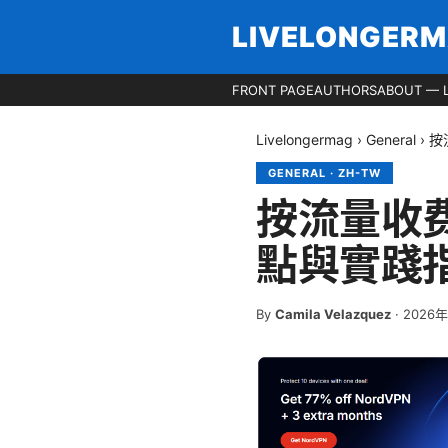
LIVELONGER
FRONT PAGE
AUTHORS
ABOUT — 
Livelongermag
›
General
›
按
GENERAL
·
ZH-TW
按流量收
點與實踐
By
Camila Velazquez
·
2026