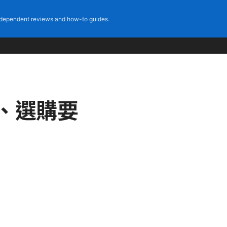
dependent reviews and how-to guides.
、選購要