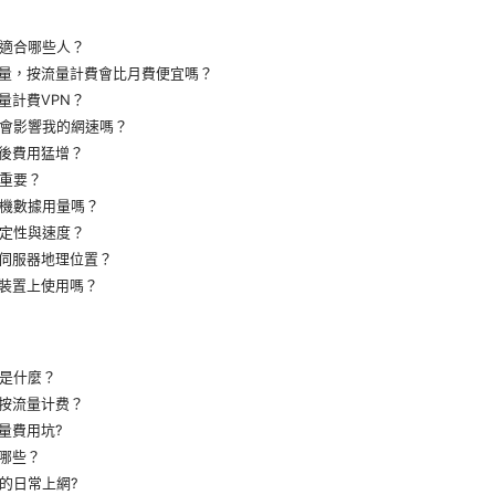
N適合哪些人？
量，按流量計費會比月費便宜嗎？
量計費VPN？
N會影響我的網速嗎？
後費用猛增？
多重要？
手機數據用量嗎？
穩定性與速度？
伺服器地理位置？
裝置上使用嗎？
N是什麼？
按流量计费？
量費用坑?
哪些？
我的日常上網?