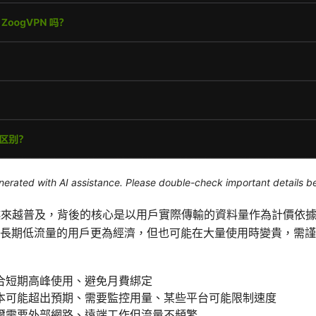
generated with AI assistance. Please double-check important details b
越來越普及，背後的核心是以用戶實際傳輸的資料量作為計價依
長期低流量的用戶更為經濟，但也可能在大量使用時變貴，需謹
合短期高峰使用、避免月費綁定
本可能超出預期、需要監控用量、某些平台可能限制速度
爾需要外部網路、遠端工作但流量不頻繁