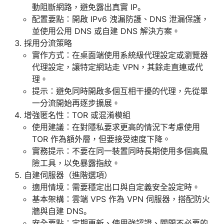
動阻斷網路，避免露出真實 IP。
配置要點：開啟 IPv6 洩漏防護、DNS 泄漏保護，
並使用公用 DNS 或自建 DNS 解決方案。
採用分流策略
實作方式：在桌面端使用系統級代理設定或瀏覽器
代理設定，讓特定網站走 VPN，其餘走直連或代
理。
提示：避免同時開啟多個互相干擾的代理，先從單
一分流開始再逐步擴展。
增強匿名性：TOR 或混淆模組
使用建議：在對隱私要求更高的情況下考慮使用
TOR 作為額外層，但要接受速度下降。
實務提示：不要在同一裝置同時長期使用多個高風
險工具，以免暴露指紋。
自建伺服器（進階選項）
適用情境：需要穩定出口與自定義安全設定時。
基本架構：雲端 VPS 作為 VPN 伺服器，搭配防火
牆與自建 DNS。
安全要點：定期更新、使用強認證、關閉不必要的