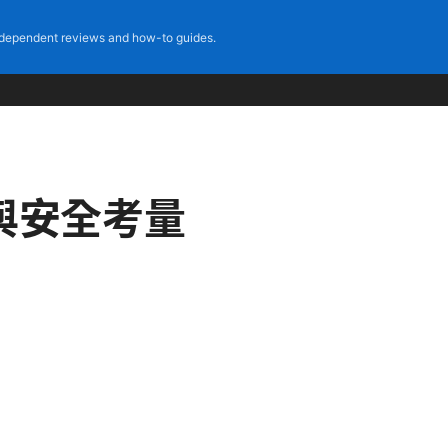
dependent reviews and how-to guides.
與安全考量