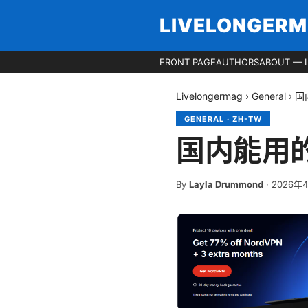
LIVELONGER
FRONT PAGE
AUTHORS
ABOUT — 
Livelongermag
›
General
›
国
GENERAL
·
ZH-TW
国内能用
By
Layla Drummond
·
2026年