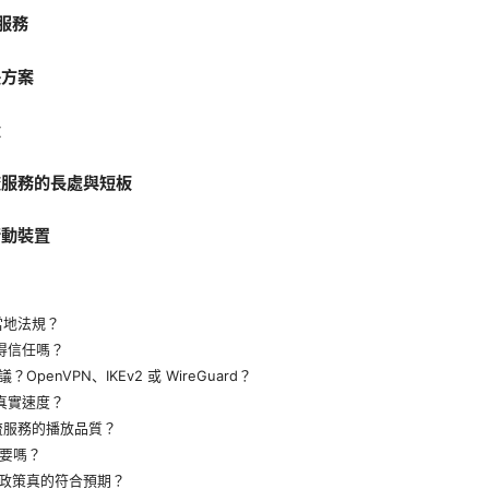
 服務
決方案
量
流服務的長處與短板
行動裝置
）
當地法規？
值得信任嗎？
penVPN、IKEv2 或 WireGuard？
的真實速度？
串流服務的播放品質？
的重要嗎？
政策真的符合預期？